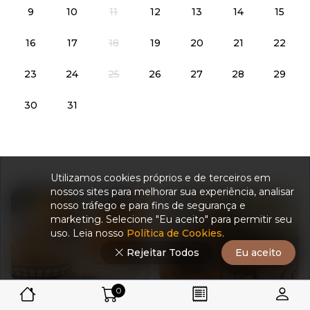
9
10
11
12
13
14
15
16
17
18
19
20
21
22
23
24
25
26
27
28
29
30
31
Utilizamos cookies próprios e de terceiros em
nossos sites para melhorar sua experiência, analisar
nosso tráfego e para fins de segurança e
marketing. Selecione "Eu aceito" para permitir seu
uso. Leia nosso
Política de Cookies
.
Rejeitar Todos
Eu aceito
0