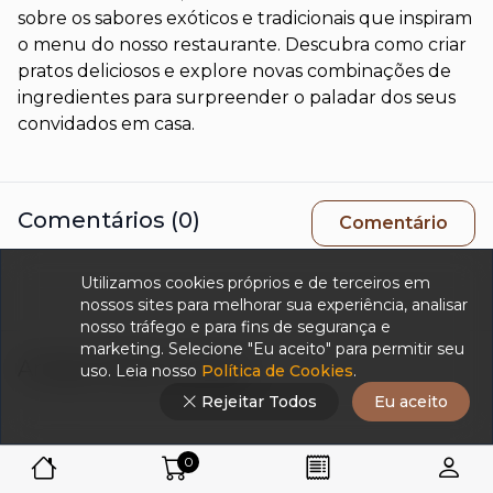
sobre os sabores exóticos e tradicionais que inspiram
o menu do nosso restaurante. Descubra como criar
pratos deliciosos e explore novas combinações de
ingredientes para surpreender o paladar dos seus
convidados em casa.
Comentários (0)
Comentário
Utilizamos cookies próprios e de terceiros em
nossos sites para melhorar sua experiência, analisar
nosso tráfego e para fins de segurança e
marketing. Selecione "Eu aceito" para permitir seu
Artigos Relacionados:
uso. Leia nosso
Política de Cookies
.
Rejeitar Todos
Eu aceito
0